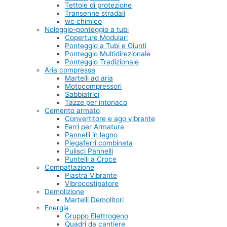
Tettoie di protezione
Transenne stradali
wc chimico
Noleggio-ponteggio a tubi
Coperture Modulari
Ponteggio a Tubi e Giunti
Ponteggio Multidirezionale
Ponteggio Tradizionale
Aria compressa
Martelli ad aria
Motocompressori
Sabbiatrici
Tazze per intonaco
Cemento armato
Convertitore e ago vibrante
Ferri per Armatura
Pannelli in legno
Piegaferri combinata
Pulisci Pannelli
Puntelli a Croce
Compattazione
Piastra Vibrante
Vibrocostipatore
Demolizione
Martelli Demolitori
Energia
Gruppo Elettrogeno
Quadri da cantiere