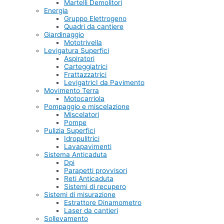
Martelli Demolitori
Energia
Gruppo Elettrogeno
Quadri da cantiere
Giardinaggio
Mototrivella
Levigatura Superfici
Aspiratori
Carteggiatrici
Frattazzatrici
LevigatricI da Pavimento
Movimento Terra
Motocarriola
Pompaggio e miscelazione
Miscelatori
Pompe
Pulizia Superfici
Idropulitrici
Lavapavimenti
Sistema Anticaduta
Dpi
Parapetti provvisori
Reti Anticaduta
Sistemi di recupero
Sistemi di misurazione
Estrattore Dinamometro
Laser da cantieri
Sollevamento