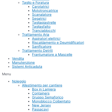
Taglio e Foratura
Carotatrici
Mototroncatrice
Scanalatore
Segatrici
Tagliapiastrelle
Tagliasfalto
Tranciablocchi
Trattamento Aria
Aspiratori elettrici
Riscaldamento e Deumidificatori
Sanificatore
Trattamento Detriti
Frantumatore a Mascelle
Vendita
Manutenzione
Sistemi Anticaduta
Menu
Noleggio
Allestimento per cantiere
Box in Lamiera
Containers
Gruppo Semaforico
Monoblocco Coibentato
New Jersey
Passacavi