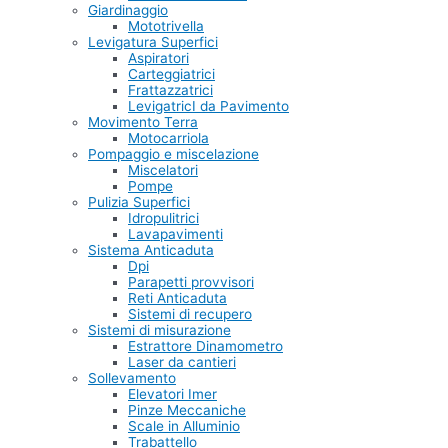
Giardinaggio
Mototrivella
Levigatura Superfici
Aspiratori
Carteggiatrici
Frattazzatrici
LevigatricI da Pavimento
Movimento Terra
Motocarriola
Pompaggio e miscelazione
Miscelatori
Pompe
Pulizia Superfici
Idropulitrici
Lavapavimenti
Sistema Anticaduta
Dpi
Parapetti provvisori
Reti Anticaduta
Sistemi di recupero
Sistemi di misurazione
Estrattore Dinamometro
Laser da cantieri
Sollevamento
Elevatori Imer
Pinze Meccaniche
Scale in Alluminio
Trabattello