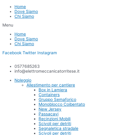
Home
Dove Siamo
Chi Siamo
Menu
Home
Dove Siamo
Chi Siamo
Facebook
Twitter
Instagram
0577685263
info@elettromeccanicatorritese.it
Noleggio
Allestimento per cantiere
Box in Lamiera
Containers
Gruppo Semaforico
Monoblocco Coibentato
New Jersey
Passacavi
Recinzioni Mobili
Scivoli per detriti
Segnaletica stradale
Scivoli per detriti