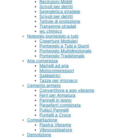
Recinzioni Mobili
Scivoli per detriti
Segnaletica stradale
Scivoli per detriti
Tettoie di protezione
Transenne stradali
wc chimico
Noleggio-ponteggio a tubi
Coperture Modulari
Ponteggio a Tubi e Giunti
Ponteggio Multidirezionale
Ponteggio Tradizionale
Aria compressa
Martelli ad aria
Motocompressori
Sabbiatrici
Tazze per intonaco
Cemento armato
Convertitore e ago vibrante
Ferri per Armatura
Pannelli in legno
Piegaferri combinata
Pulisci Pannelli
Puntelli a Croce
Compattazione
Piastra Vibrante
Vibrocostipatore
Demolizione