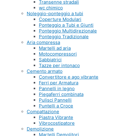
Transenne stradali
wc chimico
Noleggio-ponteggio a tubi
Coperture Modulari
Ponteggio a Tubi e Giunti
Ponteggio Multidirezionale
Ponteggio Tradizionale
Aria compressa
Martelli ad aria
Motocompressori
Sabbiatrici
Tazze per intonaco
Cemento armato
Convertitore e ago vibrante
Ferri per Armatura
Pannelli in legno
Piegaferri combinata
Pulisci Pannelli
Puntelli a Croce
Compattazione
Piastra Vibrante
Vibrocostipatore
Demolizione
Martelli Demolitori