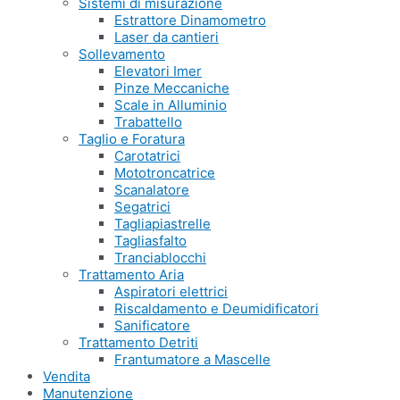
Sistemi di misurazione
Estrattore Dinamometro
Laser da cantieri
Sollevamento
Elevatori Imer
Pinze Meccaniche
Scale in Alluminio
Trabattello
Taglio e Foratura
Carotatrici
Mototroncatrice
Scanalatore
Segatrici
Tagliapiastrelle
Tagliasfalto
Tranciablocchi
Trattamento Aria
Aspiratori elettrici
Riscaldamento e Deumidificatori
Sanificatore
Trattamento Detriti
Frantumatore a Mascelle
Vendita
Manutenzione