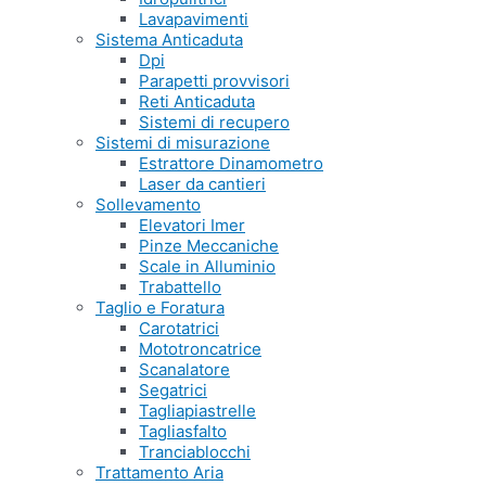
Lavapavimenti
Sistema Anticaduta
Dpi
Parapetti provvisori
Reti Anticaduta
Sistemi di recupero
Sistemi di misurazione
Estrattore Dinamometro
Laser da cantieri
Sollevamento
Elevatori Imer
Pinze Meccaniche
Scale in Alluminio
Trabattello
Taglio e Foratura
Carotatrici
Mototroncatrice
Scanalatore
Segatrici
Tagliapiastrelle
Tagliasfalto
Tranciablocchi
Trattamento Aria