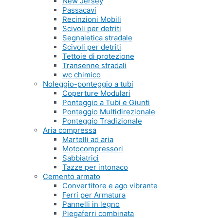
New Jersey
Passacavi
Recinzioni Mobili
Scivoli per detriti
Segnaletica stradale
Scivoli per detriti
Tettoie di protezione
Transenne stradali
wc chimico
Noleggio-ponteggio a tubi
Coperture Modulari
Ponteggio a Tubi e Giunti
Ponteggio Multidirezionale
Ponteggio Tradizionale
Aria compressa
Martelli ad aria
Motocompressori
Sabbiatrici
Tazze per intonaco
Cemento armato
Convertitore e ago vibrante
Ferri per Armatura
Pannelli in legno
Piegaferri combinata