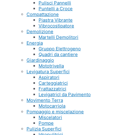
Pulisci Pannelli
Puntelli a Croce
Compattazione
Piastra Vibrante
Vibrocostipatore
Demolizione
Martelli Demolitori
Energia
Gruppo Elettrogeno
Quadri da cantiere
Giardinaggio
Mototrivella
Levigatura Superfici
Aspiratori
Carteggiatrici
Frattazzatrici
LevigatricI da Pavimento
Movimento Terra
Motocarriola
Pompaggio e miscelazione
Miscelatori
Pompe
Pulizia Superfici
Idropulitrici