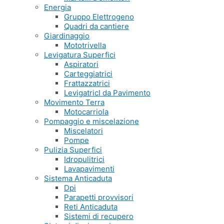
Energia
Gruppo Elettrogeno
Quadri da cantiere
Giardinaggio
Mototrivella
Levigatura Superfici
Aspiratori
Carteggiatrici
Frattazzatrici
LevigatricI da Pavimento
Movimento Terra
Motocarriola
Pompaggio e miscelazione
Miscelatori
Pompe
Pulizia Superfici
Idropulitrici
Lavapavimenti
Sistema Anticaduta
Dpi
Parapetti provvisori
Reti Anticaduta
Sistemi di recupero