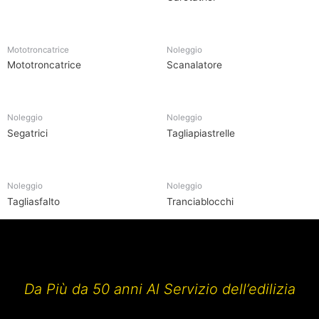
Mototroncatrice
Noleggio
Mototroncatrice
Scanalatore
Noleggio
Noleggio
Segatrici
Tagliapiastrelle
Noleggio
Noleggio
Tagliasfalto
Tranciablocchi
Da Più da 50 anni Al Servizio dell’edilizia