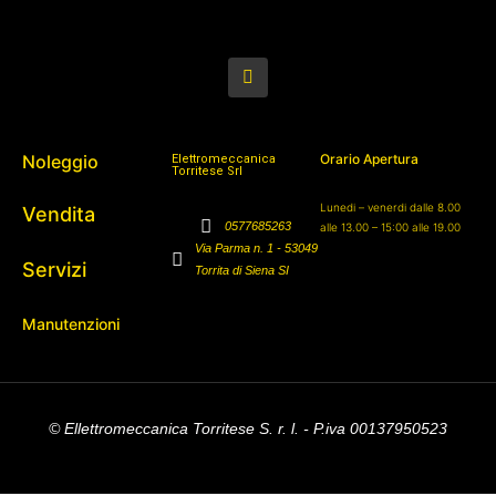
Noleggio
Orario Apertura
Elettromeccanica
Torritese Srl
Lunedi – venerdi dalle 8.00
Vendita
0577685263
alle 13.00 – 15:00 alle 19.00
Via Parma n. 1 - 53049
Servizi
Torrita di Siena SI
Manutenzioni
© Ellettromeccanica Torritese S. r. l. - P.iva 00137950523