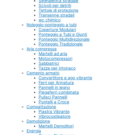
Segnaletica stradale
Scivoli per detriti
Tettoie di protezione
Transenne stradali
wc chimico
Noleggio-ponteggio a tubi
Coperture Modulari
Ponteggio a Tubi e Giunti
Ponteggio Multidirezionale
Ponteggio Tradizionale
Aria compressa
Martelli ad aria
Motocompressori
Sabbiatrici
Tazze per intonaco
Cemento armato
Convertitore e ago vibrante
Ferri per Armatura
Pannelli in legno
Piegaferri combinata
Pulisci Pannelli
Puntelli a Croce
Compattazione
Piastra Vibrante
Vibrocostipatore
Demolizione
Martelli Demolitori
Energia