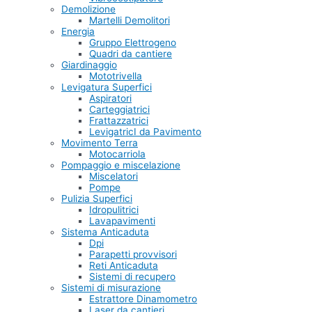
Demolizione
Martelli Demolitori
Energia
Gruppo Elettrogeno
Quadri da cantiere
Giardinaggio
Mototrivella
Levigatura Superfici
Aspiratori
Carteggiatrici
Frattazzatrici
LevigatricI da Pavimento
Movimento Terra
Motocarriola
Pompaggio e miscelazione
Miscelatori
Pompe
Pulizia Superfici
Idropulitrici
Lavapavimenti
Sistema Anticaduta
Dpi
Parapetti provvisori
Reti Anticaduta
Sistemi di recupero
Sistemi di misurazione
Estrattore Dinamometro
Laser da cantieri