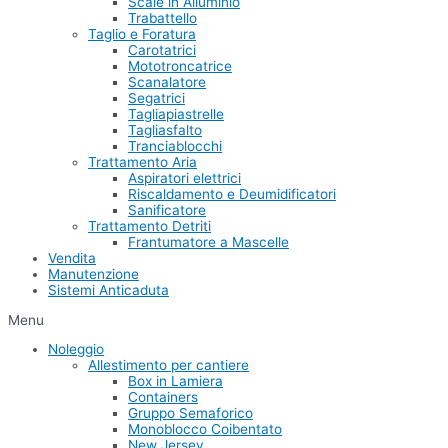
Scale in Alluminio
Trabattello
Taglio e Foratura
Carotatrici
Mototroncatrice
Scanalatore
Segatrici
Tagliapiastrelle
Tagliasfalto
Tranciablocchi
Trattamento Aria
Aspiratori elettrici
Riscaldamento e Deumidificatori
Sanificatore
Trattamento Detriti
Frantumatore a Mascelle
Vendita
Manutenzione
Sistemi Anticaduta
Menu
Noleggio
Allestimento per cantiere
Box in Lamiera
Containers
Gruppo Semaforico
Monoblocco Coibentato
New Jersey