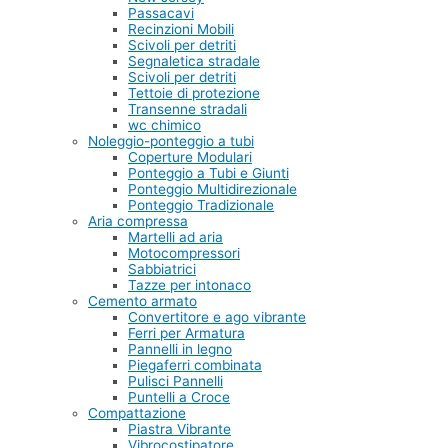
Passacavi
Recinzioni Mobili
Scivoli per detriti
Segnaletica stradale
Scivoli per detriti
Tettoie di protezione
Transenne stradali
wc chimico
Noleggio-ponteggio a tubi
Coperture Modulari
Ponteggio a Tubi e Giunti
Ponteggio Multidirezionale
Ponteggio Tradizionale
Aria compressa
Martelli ad aria
Motocompressori
Sabbiatrici
Tazze per intonaco
Cemento armato
Convertitore e ago vibrante
Ferri per Armatura
Pannelli in legno
Piegaferri combinata
Pulisci Pannelli
Puntelli a Croce
Compattazione
Piastra Vibrante
Vibrocostipatore