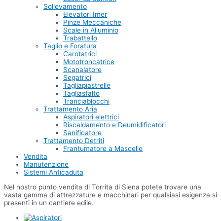
Sollevamento
Elevatori Imer
Pinze Meccaniche
Scale in Alluminio
Trabattello
Taglio e Foratura
Carotatrici
Mototroncatrice
Scanalatore
Segatrici
Tagliapiastrelle
Tagliasfalto
Tranciablocchi
Trattamento Aria
Aspiratori elettrici
Riscaldamento e Deumidificatori
Sanificatore
Trattamento Detriti
Frantumatore a Mascelle
Vendita
Manutenzione
Sistemi Anticaduta
Nel nostro punto vendita di Torrita di Siena potete trovare una
vasta gamma di attrezzature e macchinari per qualsiasi esigenza si
presenti in un cantiere edile.