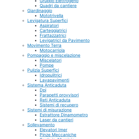
Gruppo Elettrogeno
Quadri da cantiere
Giardinaggio
Mototrivella
Levigatura Superfici
Aspiratori
Carteggiatrici
Frattazzatrici
LevigatricI da Pavimento
Movimento Terra
Motocarriola
Pompaggio e miscelazione
Miscelatori
Pompe
Pulizia Superfici
Idropulitrici
Lavapavimenti
Sistema Anticaduta
Dpi
Parapetti provvisori
Reti Anticaduta
Sistemi di recupero
Sistemi di misurazione
Estrattore Dinamometro
Laser da cantieri
Sollevamento
Elevatori Imer
Pinze Meccaniche