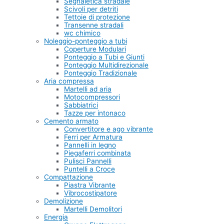
Segnaletica stradale
Scivoli per detriti
Tettoie di protezione
Transenne stradali
wc chimico
Noleggio-ponteggio a tubi
Coperture Modulari
Ponteggio a Tubi e Giunti
Ponteggio Multidirezionale
Ponteggio Tradizionale
Aria compressa
Martelli ad aria
Motocompressori
Sabbiatrici
Tazze per intonaco
Cemento armato
Convertitore e ago vibrante
Ferri per Armatura
Pannelli in legno
Piegaferri combinata
Pulisci Pannelli
Puntelli a Croce
Compattazione
Piastra Vibrante
Vibrocostipatore
Demolizione
Martelli Demolitori
Energia