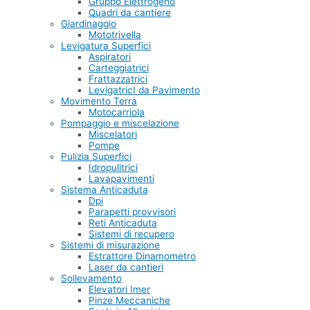
Gruppo Elettrogeno
Quadri da cantiere
Giardinaggio
Mototrivella
Levigatura Superfici
Aspiratori
Carteggiatrici
Frattazzatrici
LevigatricI da Pavimento
Movimento Terra
Motocarriola
Pompaggio e miscelazione
Miscelatori
Pompe
Pulizia Superfici
Idropulitrici
Lavapavimenti
Sistema Anticaduta
Dpi
Parapetti provvisori
Reti Anticaduta
Sistemi di recupero
Sistemi di misurazione
Estrattore Dinamometro
Laser da cantieri
Sollevamento
Elevatori Imer
Pinze Meccaniche