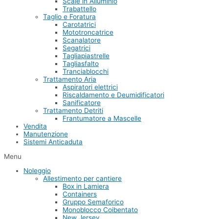
Scale in Alluminio
Trabattello
Taglio e Foratura
Carotatrici
Mototroncatrice
Scanalatore
Segatrici
Tagliapiastrelle
Tagliasfalto
Tranciablocchi
Trattamento Aria
Aspiratori elettrici
Riscaldamento e Deumidificatori
Sanificatore
Trattamento Detriti
Frantumatore a Mascelle
Vendita
Manutenzione
Sistemi Anticaduta
Menu
Noleggio
Allestimento per cantiere
Box in Lamiera
Containers
Gruppo Semaforico
Monoblocco Coibentato
New Jersey