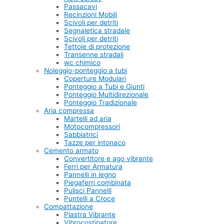
Passacavi
Recinzioni Mobili
Scivoli per detriti
Segnaletica stradale
Scivoli per detriti
Tettoie di protezione
Transenne stradali
wc chimico
Noleggio-ponteggio a tubi
Coperture Modulari
Ponteggio a Tubi e Giunti
Ponteggio Multidirezionale
Ponteggio Tradizionale
Aria compressa
Martelli ad aria
Motocompressori
Sabbiatrici
Tazze per intonaco
Cemento armato
Convertitore e ago vibrante
Ferri per Armatura
Pannelli in legno
Piegaferri combinata
Pulisci Pannelli
Puntelli a Croce
Compattazione
Piastra Vibrante
Vibrocostipatore