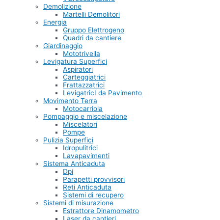
Demolizione
Martelli Demolitori
Energia
Gruppo Elettrogeno
Quadri da cantiere
Giardinaggio
Mototrivella
Levigatura Superfici
Aspiratori
Carteggiatrici
Frattazzatrici
LevigatricI da Pavimento
Movimento Terra
Motocarriola
Pompaggio e miscelazione
Miscelatori
Pompe
Pulizia Superfici
Idropulitrici
Lavapavimenti
Sistema Anticaduta
Dpi
Parapetti provvisori
Reti Anticaduta
Sistemi di recupero
Sistemi di misurazione
Estrattore Dinamometro
Laser da cantieri