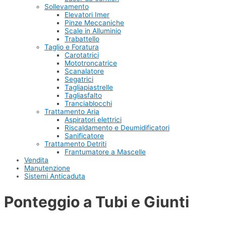
Sollevamento
Elevatori Imer
Pinze Meccaniche
Scale in Alluminio
Trabattello
Taglio e Foratura
Carotatrici
Mototroncatrice
Scanalatore
Segatrici
Tagliapiastrelle
Tagliasfalto
Tranciablocchi
Trattamento Aria
Aspiratori elettrici
Riscaldamento e Deumidificatori
Sanificatore
Trattamento Detriti
Frantumatore a Mascelle
Vendita
Manutenzione
Sistemi Anticaduta
Ponteggio a Tubi e Giunti