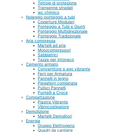
Tettoie di protezione
Transenne stradali
wc chimico
Noleggio-ponteggio a tubi
Coperture Modulari
Ponteggio a Tubi e Giunti
Ponteggio Multidirezionale
Ponteggio Tradizionale
Aria compressa
Martelli ad aria
Motocompressori
Sabbiatrici
Tazze per intonaco
Cemento armato
Convertitore e ago vibrante
Ferri per Armatura
Pannelli in legno
Piegaferri combinata
Pulisci Pannelli
Puntelli a Croce
Compattazione
Piastra Vibrante
Vibrocostipatore
Demolizione
Martelli Demolitori
Energia
Gruppo Elettrogeno
Quadri da cantiere