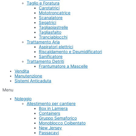
Taglio e Foratura
Carotatrici
Mototroncatrice
Scanalatore
Segatrici
Tagliapiastrelle
Tagliasfalto
Tranciablocchi
Trattamento Aria
Aspiratori elettrici
Riscaldamento e Deumidificatori
Sanificatore
Trattamento Detriti
Frantumatore a Mascelle
Vendita
Manutenzione
Sistemi Anticaduta
Menu
Noleggio
Allestimento per cantiere
Box in Lamiera
Containers
Gruppo Semaforico
Monoblocco Coibentato
New Jersey
Passacavi