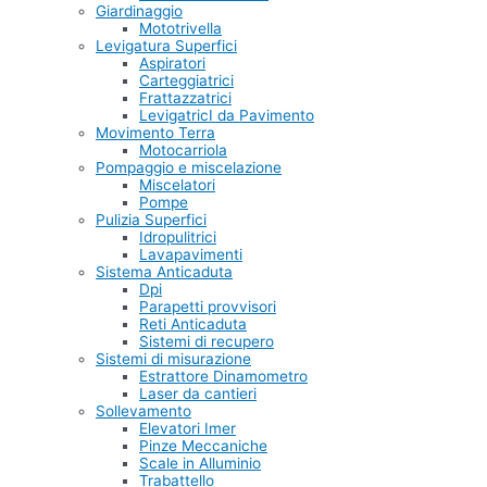
Giardinaggio
Mototrivella
Levigatura Superfici
Aspiratori
Carteggiatrici
Frattazzatrici
LevigatricI da Pavimento
Movimento Terra
Motocarriola
Pompaggio e miscelazione
Miscelatori
Pompe
Pulizia Superfici
Idropulitrici
Lavapavimenti
Sistema Anticaduta
Dpi
Parapetti provvisori
Reti Anticaduta
Sistemi di recupero
Sistemi di misurazione
Estrattore Dinamometro
Laser da cantieri
Sollevamento
Elevatori Imer
Pinze Meccaniche
Scale in Alluminio
Trabattello