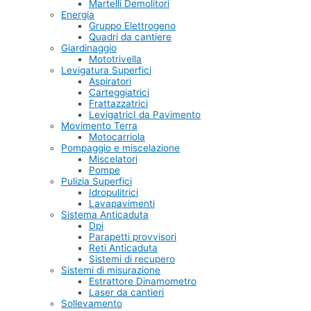
Martelli Demolitori
Energia
Gruppo Elettrogeno
Quadri da cantiere
Giardinaggio
Mototrivella
Levigatura Superfici
Aspiratori
Carteggiatrici
Frattazzatrici
LevigatricI da Pavimento
Movimento Terra
Motocarriola
Pompaggio e miscelazione
Miscelatori
Pompe
Pulizia Superfici
Idropulitrici
Lavapavimenti
Sistema Anticaduta
Dpi
Parapetti provvisori
Reti Anticaduta
Sistemi di recupero
Sistemi di misurazione
Estrattore Dinamometro
Laser da cantieri
Sollevamento