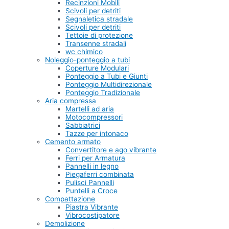
Recinzioni Mobili
Scivoli per detriti
Segnaletica stradale
Scivoli per detriti
Tettoie di protezione
Transenne stradali
wc chimico
Noleggio-ponteggio a tubi
Coperture Modulari
Ponteggio a Tubi e Giunti
Ponteggio Multidirezionale
Ponteggio Tradizionale
Aria compressa
Martelli ad aria
Motocompressori
Sabbiatrici
Tazze per intonaco
Cemento armato
Convertitore e ago vibrante
Ferri per Armatura
Pannelli in legno
Piegaferri combinata
Pulisci Pannelli
Puntelli a Croce
Compattazione
Piastra Vibrante
Vibrocostipatore
Demolizione