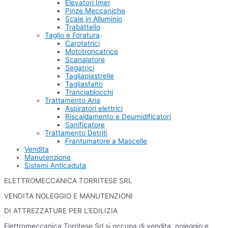
Elevatori Imer
Pinze Meccaniche
Scale in Alluminio
Trabattello
Taglio e Foratura
Carotatrici
Mototroncatrice
Scanalatore
Segatrici
Tagliapiastrelle
Tagliasfalto
Tranciablocchi
Trattamento Aria
Aspiratori elettrici
Riscaldamento e Deumidificatori
Sanificatore
Trattamento Detriti
Frantumatore a Mascelle
Vendita
Manutenzione
Sistemi Anticaduta
ELETTROMECCANICA TORRITESE SRL
VENDITA NOLEGGIO E MANUTENZIONI
DI ATTREZZATURE PER L’EDILIZIA
Elettromeccanica Torritese Srl si occupa di vendita, noleggio e