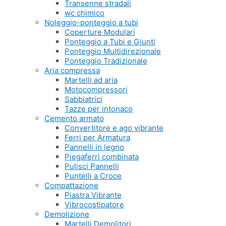
Transenne stradali
wc chimico
Noleggio-ponteggio a tubi
Coperture Modulari
Ponteggio a Tubi e Giunti
Ponteggio Multidirezionale
Ponteggio Tradizionale
Aria compressa
Martelli ad aria
Motocompressori
Sabbiatrici
Tazze per intonaco
Cemento armato
Convertitore e ago vibrante
Ferri per Armatura
Pannelli in legno
Piegaferri combinata
Pulisci Pannelli
Puntelli a Croce
Compattazione
Piastra Vibrante
Vibrocostipatore
Demolizione
Martelli Demolitori