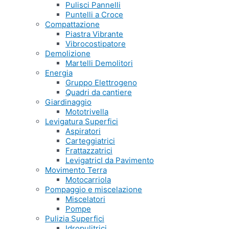
Pulisci Pannelli
Puntelli a Croce
Compattazione
Piastra Vibrante
Vibrocostipatore
Demolizione
Martelli Demolitori
Energia
Gruppo Elettrogeno
Quadri da cantiere
Giardinaggio
Mototrivella
Levigatura Superfici
Aspiratori
Carteggiatrici
Frattazzatrici
LevigatricI da Pavimento
Movimento Terra
Motocarriola
Pompaggio e miscelazione
Miscelatori
Pompe
Pulizia Superfici
Idropulitrici