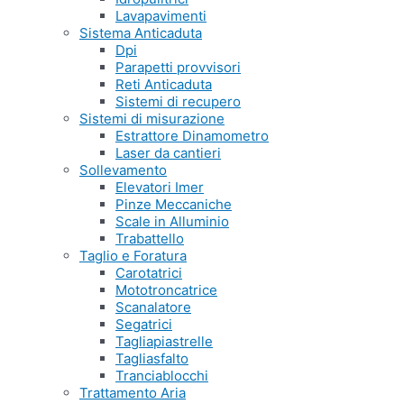
Lavapavimenti
Sistema Anticaduta
Dpi
Parapetti provvisori
Reti Anticaduta
Sistemi di recupero
Sistemi di misurazione
Estrattore Dinamometro
Laser da cantieri
Sollevamento
Elevatori Imer
Pinze Meccaniche
Scale in Alluminio
Trabattello
Taglio e Foratura
Carotatrici
Mototroncatrice
Scanalatore
Segatrici
Tagliapiastrelle
Tagliasfalto
Tranciablocchi
Trattamento Aria