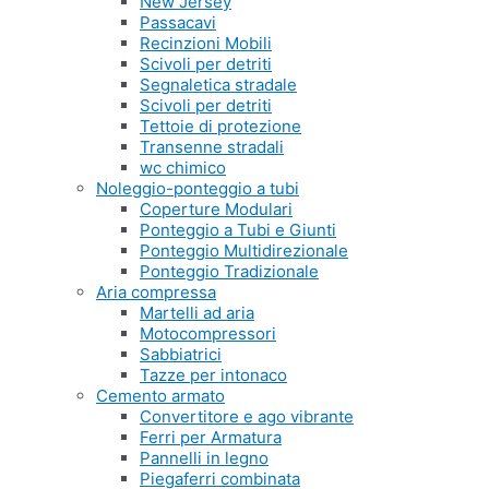
New Jersey
Passacavi
Recinzioni Mobili
Scivoli per detriti
Segnaletica stradale
Scivoli per detriti
Tettoie di protezione
Transenne stradali
wc chimico
Noleggio-ponteggio a tubi
Coperture Modulari
Ponteggio a Tubi e Giunti
Ponteggio Multidirezionale
Ponteggio Tradizionale
Aria compressa
Martelli ad aria
Motocompressori
Sabbiatrici
Tazze per intonaco
Cemento armato
Convertitore e ago vibrante
Ferri per Armatura
Pannelli in legno
Piegaferri combinata