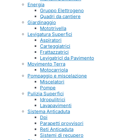
Energia
Gruppo Elettrogeno
Quadri da cantiere
Giardinaggio
Mototrivella
Levigatura Superfici
Aspiratori
Carteggiatrici
Frattazzatrici
LevigatricI da Pavimento
Movimento Terra
Motocarriola
Pompaggio e miscelazione
Miscelatori
Pompe
Pulizia Superfici
Idropulitrici
Lavapavimenti
Sistema Anticaduta
Dpi
Parapetti provvisori
Reti Anticaduta
Sistemi di recupero