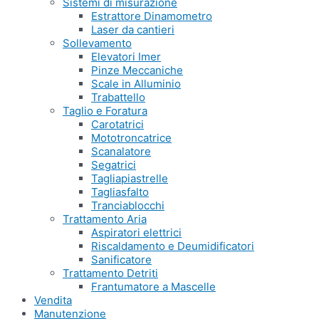
Sistemi di misurazione
Estrattore Dinamometro
Laser da cantieri
Sollevamento
Elevatori Imer
Pinze Meccaniche
Scale in Alluminio
Trabattello
Taglio e Foratura
Carotatrici
Mototroncatrice
Scanalatore
Segatrici
Tagliapiastrelle
Tagliasfalto
Tranciablocchi
Trattamento Aria
Aspiratori elettrici
Riscaldamento e Deumidificatori
Sanificatore
Trattamento Detriti
Frantumatore a Mascelle
Vendita
Manutenzione