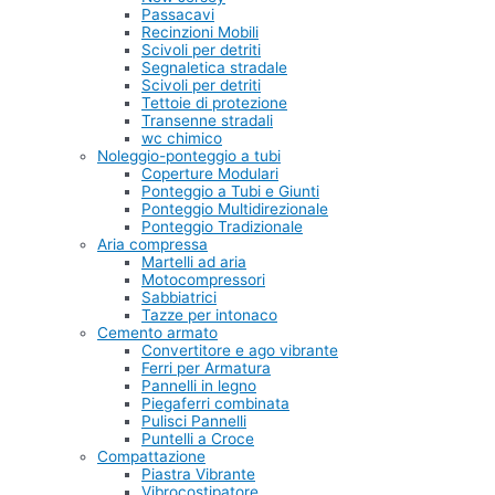
Passacavi
Recinzioni Mobili
Scivoli per detriti
Segnaletica stradale
Scivoli per detriti
Tettoie di protezione
Transenne stradali
wc chimico
Noleggio-ponteggio a tubi
Coperture Modulari
Ponteggio a Tubi e Giunti
Ponteggio Multidirezionale
Ponteggio Tradizionale
Aria compressa
Martelli ad aria
Motocompressori
Sabbiatrici
Tazze per intonaco
Cemento armato
Convertitore e ago vibrante
Ferri per Armatura
Pannelli in legno
Piegaferri combinata
Pulisci Pannelli
Puntelli a Croce
Compattazione
Piastra Vibrante
Vibrocostipatore