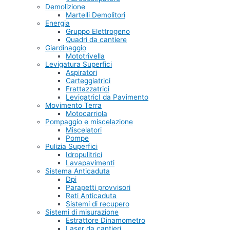
Demolizione
Martelli Demolitori
Energia
Gruppo Elettrogeno
Quadri da cantiere
Giardinaggio
Mototrivella
Levigatura Superfici
Aspiratori
Carteggiatrici
Frattazzatrici
LevigatricI da Pavimento
Movimento Terra
Motocarriola
Pompaggio e miscelazione
Miscelatori
Pompe
Pulizia Superfici
Idropulitrici
Lavapavimenti
Sistema Anticaduta
Dpi
Parapetti provvisori
Reti Anticaduta
Sistemi di recupero
Sistemi di misurazione
Estrattore Dinamometro
Laser da cantieri