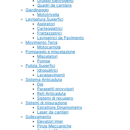
Gruppo Elettrogeno
Quadri da cantiere
Giardinaggio
Mototrivella
Levigatura Superfici
Aspiratori
Carteggiatrici
Frattazzatrici
LevigatricI da Pavimento
Movimento Terra
Motocarriola
Pompaggio e miscelazione
Miscelatori
Pompe
Pulizia Superfici
Idropulitrici
Lavapavimenti
Sistema Anticaduta
Dpi
Parapetti provvisori
Reti Anticaduta
Sistemi di recupero
Sistemi di misurazione
Estrattore Dinamometro
Laser da cantieri
Sollevamento
Elevatori Imer
Pinze Meccaniche