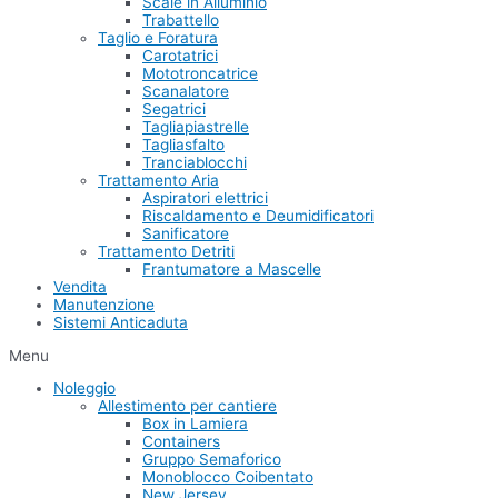
Scale in Alluminio
Trabattello
Taglio e Foratura
Carotatrici
Mototroncatrice
Scanalatore
Segatrici
Tagliapiastrelle
Tagliasfalto
Tranciablocchi
Trattamento Aria
Aspiratori elettrici
Riscaldamento e Deumidificatori
Sanificatore
Trattamento Detriti
Frantumatore a Mascelle
Vendita
Manutenzione
Sistemi Anticaduta
Menu
Noleggio
Allestimento per cantiere
Box in Lamiera
Containers
Gruppo Semaforico
Monoblocco Coibentato
New Jersey