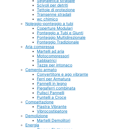
Segnaletica stradale
Scivoli per detriti
Tettoie di protezione
Transenne stradali
wc chimico
Noleggio-ponteggio a tubi
Coperture Modulari
Ponteggio a Tubi e Giunti
Ponteggio Multidirezionale
Ponteggio Tradizionale
Aria compressa
Martelli ad aria
Motocompressori
Sabbiatrici
Tazze per intonaco
Cemento armato
Convertitore e ago vibrante
Ferri per Armatura
Pannelli in legno
Piegaferri combinata
Pulisci Pannelli
Puntelli a Croce
Compattazione
Piastra Vibrante
Vibrocostipatore
Demolizione
Martelli Demolitori
Energia