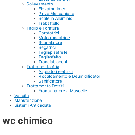
Sollevamento
Elevatori Imer
Pinze Meccaniche
Scale in Alluminio
Trabattello
Taglio e Foratura
Carotatrici
Mototroncatrice
Scanalatore
Segatrici
Tagliapiastrelle
Tagliasfalto
Tranciablocchi
Trattamento Aria
Aspiratori elettrici
Riscaldamento e Deumidificatori
Sanificatore
Trattamento Detriti
Frantumatore a Mascelle
Vendita
Manutenzione
Sistemi Anticaduta
wc chimico