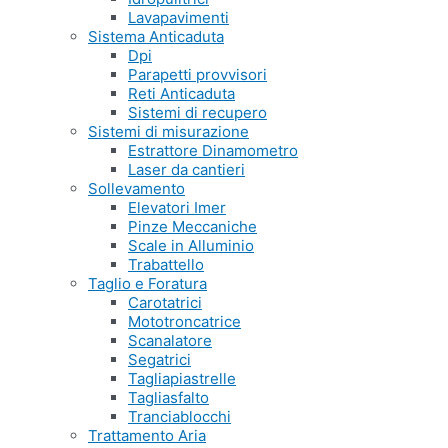
Lavapavimenti
Sistema Anticaduta
Dpi
Parapetti provvisori
Reti Anticaduta
Sistemi di recupero
Sistemi di misurazione
Estrattore Dinamometro
Laser da cantieri
Sollevamento
Elevatori Imer
Pinze Meccaniche
Scale in Alluminio
Trabattello
Taglio e Foratura
Carotatrici
Mototroncatrice
Scanalatore
Segatrici
Tagliapiastrelle
Tagliasfalto
Tranciablocchi
Trattamento Aria