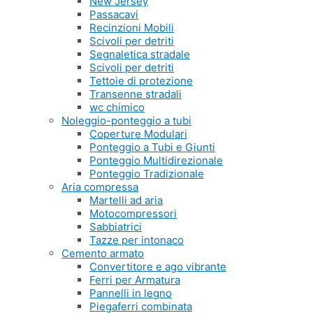
New Jersey
Passacavi
Recinzioni Mobili
Scivoli per detriti
Segnaletica stradale
Scivoli per detriti
Tettoie di protezione
Transenne stradali
wc chimico
Noleggio-ponteggio a tubi
Coperture Modulari
Ponteggio a Tubi e Giunti
Ponteggio Multidirezionale
Ponteggio Tradizionale
Aria compressa
Martelli ad aria
Motocompressori
Sabbiatrici
Tazze per intonaco
Cemento armato
Convertitore e ago vibrante
Ferri per Armatura
Pannelli in legno
Piegaferri combinata