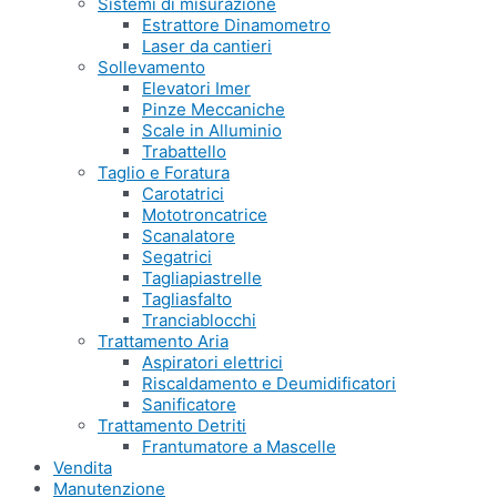
Sistemi di misurazione
Estrattore Dinamometro
Laser da cantieri
Sollevamento
Elevatori Imer
Pinze Meccaniche
Scale in Alluminio
Trabattello
Taglio e Foratura
Carotatrici
Mototroncatrice
Scanalatore
Segatrici
Tagliapiastrelle
Tagliasfalto
Tranciablocchi
Trattamento Aria
Aspiratori elettrici
Riscaldamento e Deumidificatori
Sanificatore
Trattamento Detriti
Frantumatore a Mascelle
Vendita
Manutenzione