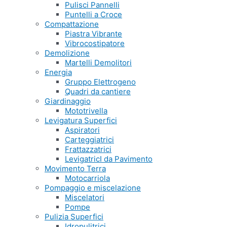
Pulisci Pannelli
Puntelli a Croce
Compattazione
Piastra Vibrante
Vibrocostipatore
Demolizione
Martelli Demolitori
Energia
Gruppo Elettrogeno
Quadri da cantiere
Giardinaggio
Mototrivella
Levigatura Superfici
Aspiratori
Carteggiatrici
Frattazzatrici
LevigatricI da Pavimento
Movimento Terra
Motocarriola
Pompaggio e miscelazione
Miscelatori
Pompe
Pulizia Superfici
Idropulitrici