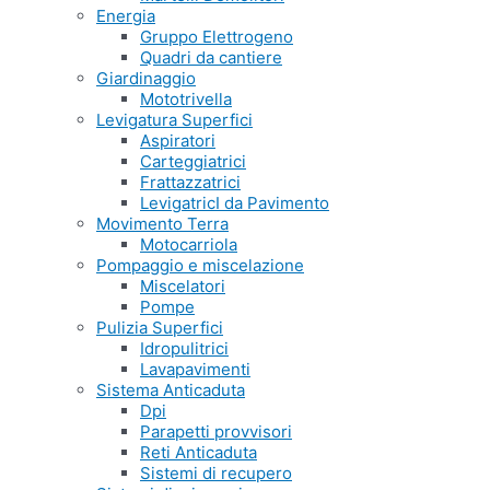
Energia
Gruppo Elettrogeno
Quadri da cantiere
Giardinaggio
Mototrivella
Levigatura Superfici
Aspiratori
Carteggiatrici
Frattazzatrici
LevigatricI da Pavimento
Movimento Terra
Motocarriola
Pompaggio e miscelazione
Miscelatori
Pompe
Pulizia Superfici
Idropulitrici
Lavapavimenti
Sistema Anticaduta
Dpi
Parapetti provvisori
Reti Anticaduta
Sistemi di recupero