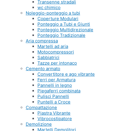
Transenne stradali
wc chimico
Noleggio-ponteggio a tubi
Coperture Modulari
Ponteggio a Tubi e Giunti
Ponteggio Multidirezionale
Ponteggio Tradizionale
Aria compressa
Martelli ad aria
Motocompressori
Sabbiatrici
Tazze per intonaco
Cemento armato
Convertitore e ago vibrante
Ferri per Armatura
Pannelli in legno
Piegaferri combinata
Pulisci Pannelli
Puntelli a Croce
Compattazione
Piastra Vibrante
Vibrocostipatore
Demolizione
Martelli Demolitori