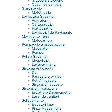
Gruppo Elettrogeno
Quadri da cantiere
Giardinaggio
Mototrivella
Levigatura Superfici
Aspiratori
Carteggiatrici
Frattazzatrici
LevigatricI da Pavimento
Movimento Terra
Motocarriola
Pompaggio e miscelazione
Miscelatori
Pompe
Pulizia Superfici
Idropulitrici
Lavapavimenti
Sistema Anticaduta
Dpi
Parapetti provvisori
Reti Anticaduta
Sistemi di recupero
Sistemi di misurazione
Estrattore Dinamometro
Laser da cantieri
Sollevamento
Elevatori Imer
Pinze Meccaniche