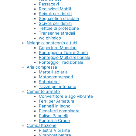
Passacavi
Recinzioni Mobili
Scivoli per detriti
Segnaletica stradale
Scivoli per detriti
Tettoie di protezione
Transenne stradali
wc chimico
Noleggio-ponteggio a tubi
Coperture Modulari
Ponteggio a Tubi e Giunti
Ponteggio Multidirezionale
Ponteggio Tradizionale
Aria compressa
Martelli ad aria
Motocompressori
Sabbiatrici
Tazze per intonaco
Cemento armato
Convertitore e ago vibrante
Ferri per Armatura
Pannelli in legno
Piegaferri combinata
Pulisci Pannelli
Puntelli a Croce
Compattazione
Piastra Vibrante
Vibrocostipatore