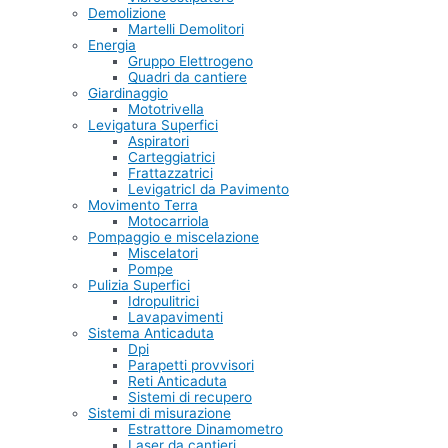
Demolizione
Martelli Demolitori
Energia
Gruppo Elettrogeno
Quadri da cantiere
Giardinaggio
Mototrivella
Levigatura Superfici
Aspiratori
Carteggiatrici
Frattazzatrici
LevigatricI da Pavimento
Movimento Terra
Motocarriola
Pompaggio e miscelazione
Miscelatori
Pompe
Pulizia Superfici
Idropulitrici
Lavapavimenti
Sistema Anticaduta
Dpi
Parapetti provvisori
Reti Anticaduta
Sistemi di recupero
Sistemi di misurazione
Estrattore Dinamometro
Laser da cantieri