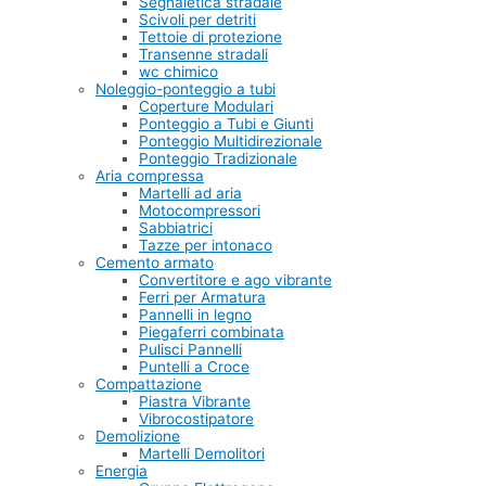
Segnaletica stradale
Scivoli per detriti
Tettoie di protezione
Transenne stradali
wc chimico
Noleggio-ponteggio a tubi
Coperture Modulari
Ponteggio a Tubi e Giunti
Ponteggio Multidirezionale
Ponteggio Tradizionale
Aria compressa
Martelli ad aria
Motocompressori
Sabbiatrici
Tazze per intonaco
Cemento armato
Convertitore e ago vibrante
Ferri per Armatura
Pannelli in legno
Piegaferri combinata
Pulisci Pannelli
Puntelli a Croce
Compattazione
Piastra Vibrante
Vibrocostipatore
Demolizione
Martelli Demolitori
Energia