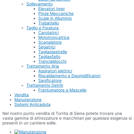
Sollevamento
Elevatori Imer
Pinze Meccaniche
Scale in Alluminio
Trabattello
Taglio e Foratura
Carotatrici
Mototroncatrice
Scanalatore
Segatrici
Tagliapiastrelle
Tagliasfalto
Tranciablocchi
Trattamento Aria
Aspiratori elettrici
Riscaldamento e Deumidificatori
Sanificatore
Trattamento Detriti
Frantumatore a Mascelle
Vendita
Manutenzione
Sistemi Anticaduta
Nel nostro punto vendita di Torrita di Siena potete trovare una
vasta gamma di attrezzature e macchinari per qualsiasi esigenza si
presenti in un cantiere edile.