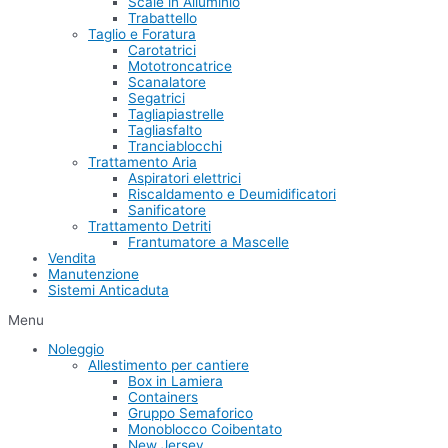
Scale in Alluminio
Trabattello
Taglio e Foratura
Carotatrici
Mototroncatrice
Scanalatore
Segatrici
Tagliapiastrelle
Tagliasfalto
Tranciablocchi
Trattamento Aria
Aspiratori elettrici
Riscaldamento e Deumidificatori
Sanificatore
Trattamento Detriti
Frantumatore a Mascelle
Vendita
Manutenzione
Sistemi Anticaduta
Menu
Noleggio
Allestimento per cantiere
Box in Lamiera
Containers
Gruppo Semaforico
Monoblocco Coibentato
New Jersey