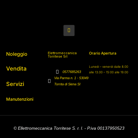
Noleggio
Orario Apertura
Elettromeccanica
Torritese Srl
Lunedi – venerdi dalle 8.00
Vendita
0577685263
alle 13.00 – 15:00 alle 19.00
Via Parma n. 1 - 53049
Servizi
Torrita di Siena SI
Manutenzioni
© Ellettromeccanica Torritese S. r. l. - P.iva 00137950523